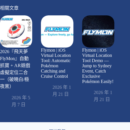
相關文章
Flymon | iOS
Flymon | iOS
2026『飛天夢
Virtual Location
Virtual Location
FlyMon』自動
Tool: Automatic
Tool Demo —
抓寶 + AR遊戲
Pokémon
Jump to Sydney
Catching and
Event, Catch
虛擬定位二合
Cruise Control
Exclusive
一（破曉白/極
Pokémon Easily!
夜黑）
2026 年 1
2026 年 1
月 21 日
2026 年 5
月 21 日
月 7 日