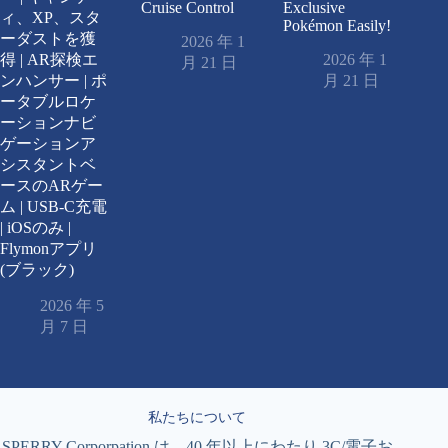
Cruise Control
Exclusive
ィ、XP、スタ
Pokémon Easily!
ーダストを獲
2026 年 1
2026 年 1
得 | AR探検エ
月 21 日
月 21 日
ンハンサー | ポ
ータブルロケ
ーションナビ
ゲーションア
シスタントベ
ースのARゲー
ム | USB-C充電
| iOSのみ |
Flymonアプリ
(ブラック)
2026 年 5
月 7 日
私たちについて
SPERRY Corporpation は、40 年以上にわたり 3C/電子お