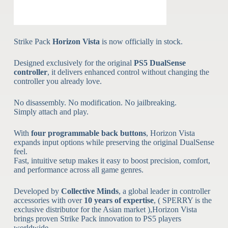
Strike Pack
Horizon Vista
is now officially in stock.
Designed exclusively for the original
PS5 DualSense
controller
, it delivers enhanced control without changing the
controller you already love.
No disassembly. No modification. No jailbreaking.
Simply attach and play.
With
four programmable back buttons
, Horizon Vista
expands input options while preserving the original DualSense
feel.
Fast, intuitive setup makes it easy to boost precision, comfort,
and performance across all game genres.
Developed by
Collective Minds
, a global leader in controller
accessories with over
10 years of expertise
, ( SPERRY is the
exclusive distributor for the Asian market ),Horizon Vista
brings proven Strike Pack innovation to PS5 players
worldwide.