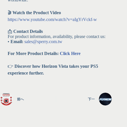
🎬
Watch the Product Video
https://www.youtube.com/watch?v=aIgYrVckf-w
📩
Contact Details
For product information, availability, please contact us:
•
Email:
sales@sperry.com.tw
For More Product Details:
Click Here
👉
Discover how Horizon Vista takes your PS5
experience further.
前へ
下一