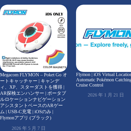
Flymon | iOS Virtual Locatio
Megacom FLYMON – Poket Go オ
Automatic Pokémon Catchin
ートキャッチャー | キャンデ
Cruise Control
ィ、XP、スターダストを獲得 |
AR探検エンハンサー | ポータブ
2026 年 1 月 21 日
ルロケーションナビゲーション
アシスタントベースのARゲー
ム | USB-C充電 | iOSのみ |
Flymonアプリ (ブラック)
2026 年 5 月 7 日