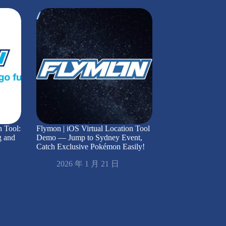
n Tool:
Flymon | iOS Virtual Location Tool
g and
Demo — Jump to Sydney Event,
Catch Exclusive Pokémon Easily!
2026 年 1 月 21 日